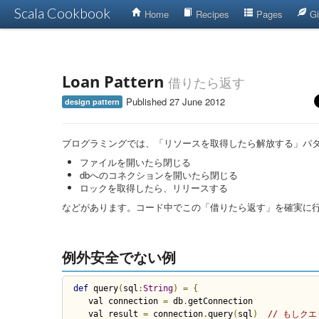
Scala Cookbook
Home
Recipes
Pages
Gi
Loan Pattern
借りたら返す
Published 27 June 2012
design pattern
プログラミングでは、「リソースを取得したら解放する」パ
ファイルを開いたら閉じる
dbへのコネクションを開いたら閉じる
ロックを取得したら、リリースする
などがあります。コード中でこの「借りたら返す」を確実に
例外安全でない例
def
 query
(
sql
:
String
)
=
{
   val connection 
=
 db
.
getConnection

   val result 
=
 connection
.
query
(
sql
)
// もしク