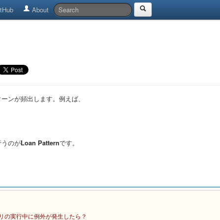
tHub
About
ターンが頻出します。例えば、
行うのが
Loan Pattern
です。
エリの実行中に例外が発生したら？