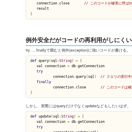
   connection
.
close       
// このコードが確実に呼ば
}
例外安全だがコードの再利用がしにくい
try … finallyで囲むと例外(exception)に強いコードが書ける。
def
 query
(
sql
:
String
)
=
{
   val connection 
=
 db
.
getConnection

try
	   connection
.
query
(
sql
)
// クエリの実行
finally
	   connection
.
close       
// このコードは
}
しかし、実際にはqueryだけでなくupdateなどもしたいはず。
def
 update
(
sql
:
String
)
=
{
   val connection 
=
 db
.
getConnection

try