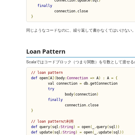
	   connection
.
update
(
sql
)
finally
	   connection
.
}
同じようなコードなのに、繰り返して書かなくてはいけない
Loan Pattern
Scalaではコードブロック（つまり関数）を引数として渡せ
// loan pattern
def
 open
[
A
](
body
:
Connection
=>
 A
)
:
 A 
=
{
	val connection 
=
 db
.
getConnection

try
		body
(
connection
)
finally
		connection
.
}
// loan patternの利用
def
 query
(
sql
:
String
)
=
 open
(
_
.
query
(
sql
))
def
 update
(
sql
:
String
)
=
 open
(
_
.
update
(
sql
))