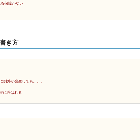
れる保障がない
書き方
中に例外が発生しても。。。
確実に呼ばれる